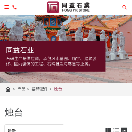
同益石业
石碑生产与供应商，承包风水墓园、庙宇、建筑装
修、园内装饰的工程、石碑批发与零售等业务。
home
>
>
>
产品
墓碑配件
烛台
烛台
view_module
list
panorama