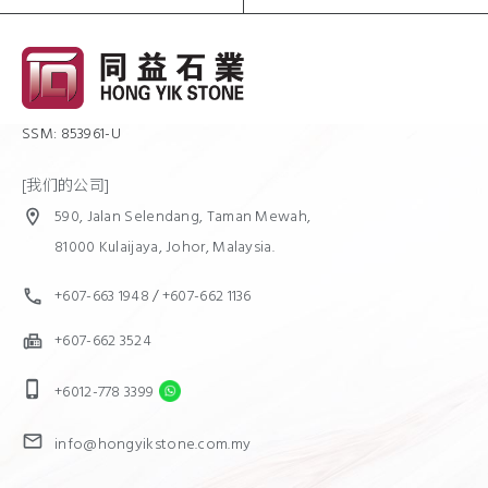
SSM: 853961-U
[我们的公司]
590, Jalan Selendang, Taman Mewah,
location_on
81000 Kulaijaya, Johor, Malaysia.
+607-663 1948
/
+607-662 1136
call
+607-662 3524
fax
phone_iphone
+6012-778 3399
mail
info@hongyikstone.com.my