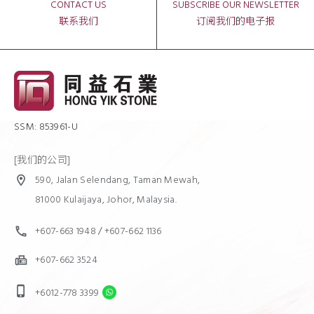
CONTACT US
SUBSCRIBE OUR NEWSLETTER
联系我们
订阅我们的电子报
SSM: 853961-U
[我们的公司]
590, Jalan Selendang, Taman Mewah,
location_on
81000 Kulaijaya, Johor, Malaysia.
+607-663 1948
/
+607-662 1136
call
+607-662 3524
fax
phone_iphone
+6012-778 3399