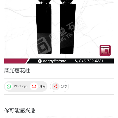
磨光莲花柱
Whatsapp
询问
分享
share
你可能感兴趣...