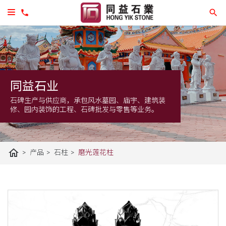
同益石业
石碑生产与供应商，承包风水墓园、庙宇、建筑装
修、园内装饰的工程、石碑批发与零售等业务。
home
>
>
>
产品
石柱
磨光莲花柱