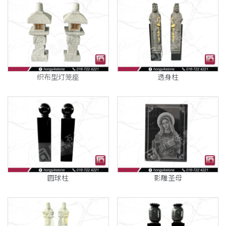
织布型灯笼座
透身柱
圆球柱
影雕圣母