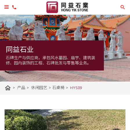
同益石业
石碑生产与供应商，承包风水墓园、庙宇、建筑装
修、园内装饰的工程、石碑批发与零售等业务。
home
>
>
>
>
HYS09
产品
休闲园艺
石桌椅