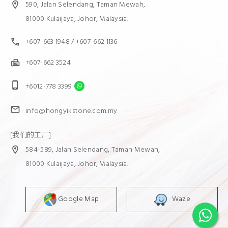
590, Jalan Selendang, Taman Mewah,
location_on
81000 Kulaijaya, Johor, Malaysia.
+607-663 1948
/
+607-662 1136
call
+607-662 3524
fax
phone_iphone
+6012-778 3399
mail
info@hongyikstone.com.my
[我们的工厂]
584-589, Jalan Selendang, Taman Mewah,
location_on
81000 Kulaijaya, Johor, Malaysia.
Google Map
Waze