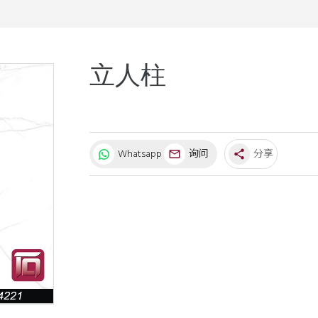
1
2
3
4
5
立人柱
Whatsapp
询问
分享
share