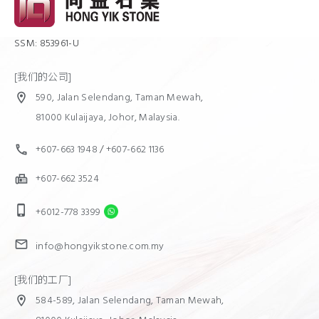
SSM: 853961-U
[我们的公司]
590, Jalan Selendang, Taman Mewah,
location_on
81000 Kulaijaya, Johor, Malaysia.
+607-663 1948
/
+607-662 1136
call
+607-662 3524
fax
phone_iphone
+6012-778 3399
mail
info@hongyikstone.com.my
[我们的工厂]
584-589, Jalan Selendang, Taman Mewah,
location_on