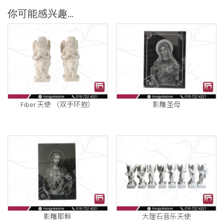
你可能感兴趣...
Fiber 天使 （双手环抱）
影雕圣母
影雕耶稣
大理石音乐天使