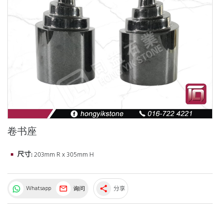
卷书座
尺寸:
203mm R x 305mm H
Whatsapp
询问
分享
share