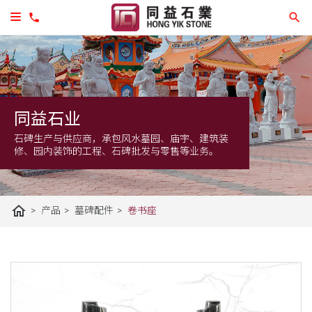
同益石业
石碑生产与供应商，承包风水墓园、庙宇、建筑装
修、园内装饰的工程、石碑批发与零售等业务。
home
>
>
>
产品
墓碑配件
卷书座