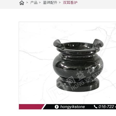
home
>
>
>
产品
墓碑配件
双耳香炉