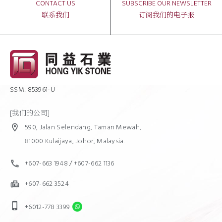
CONTACT US
SUBSCRIBE OUR NEWSLETTER
联系我们
订阅我们的电子报
SSM: 853961-U
[我们的公司]
590, Jalan Selendang, Taman Mewah,
location_on
81000 Kulaijaya, Johor, Malaysia.
+607-663 1948
/
+607-662 1136
call
+607-662 3524
fax
phone_iphone
+6012-778 3399