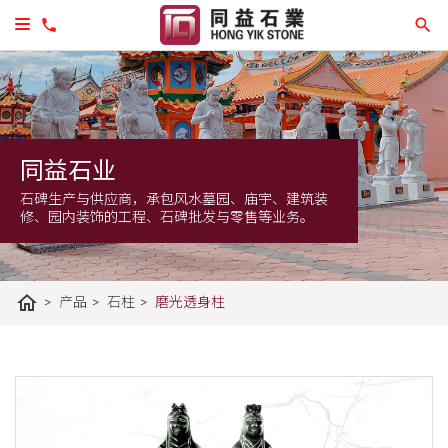
同益石业
石碑生产与供应商，承包风水墓园、庙宇、建筑装
修、园内装饰的工程、石碑批发与零售等业务。
home
>
>
>
产品
石柱
磨光透身柱